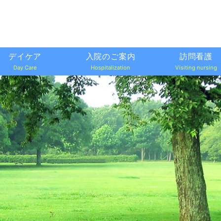
デイケア
入院のご案内
訪問看護
Day Care
Hospitalization
Visiting nursing