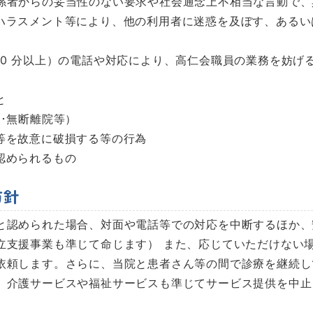
係者からの妥当性のない要求や社会通念上不相当な言動で、
ハラスメント等により、他の利用者に迷惑を及ぼす、あるい
0 分以上）の電話や対応により、高仁会職員の業務を妨げ
と
･無断離院等）
等を故意に破損する等の行為
認められるもの
方針
と認められた場合、対面や電話等での対応を中断するほか、
立支援事業も準じて命じます） また、応じていただけない
依頼します。さらに、当院と患者さん等の間で診療を継続し
。介護サービスや福祉サービスも準じてサービス提供を中止