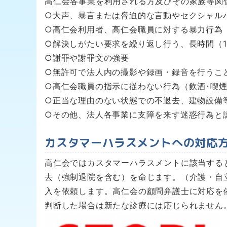
高仁会各事業を利用される方及びその家族等関
○大声、暴言または脅迫的な言動やセクシャル
○高仁会利用者、高仁会職員に対する暴力行為
○解決しがたい要求を繰り返し行う、長時間（1
○謝罪や謝罪文の強要
○無許可で法人内の撮影や録画・録音を行うこ
○高仁会職員の指示に従わない行為（飲酒･喫煙
○正当な理由のない状態での不退去、建物設備
○その他、法人各事業に支障を来す迷惑行為と
カスタマーハラスメントへの対応
高仁会ではカスタマーハラスメントに該当する
去（強制退院を含む）を命じます。（介護・自
入を依頼します。高仁会の顧問弁護士に対応を
判断した場合は新たな診療には応じられません