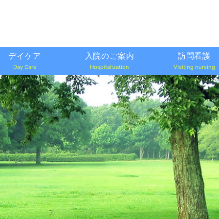
デイケア
入院のご案内
訪問看護
Day Care
Hospitalization
Visiting nursing