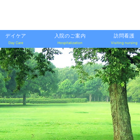
デイケア
入院のご案内
訪問看護
Day Care
Hospitalization
Visiting nursing