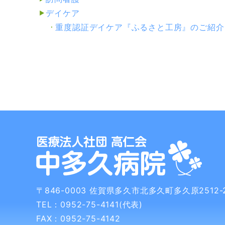
デイケア
重度認証デイケア『ふるさと工房』
のご紹介
〒846-0003
佐賀県多久市北多久町多久原2512-
TEL：0952-75-4141(代表)
FAX：0952-75-4142