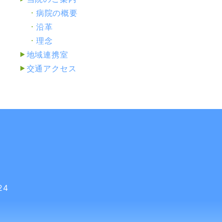
病院の概要
沿革
理念
地域連携室
交通アクセス
24