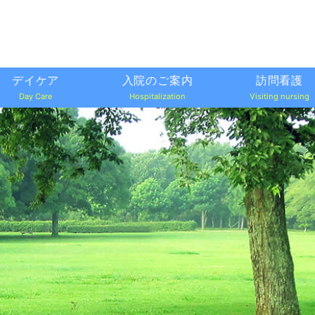
デイケア
入院のご案内
訪問看護
Day Care
Hospitalization
Visiting nursing