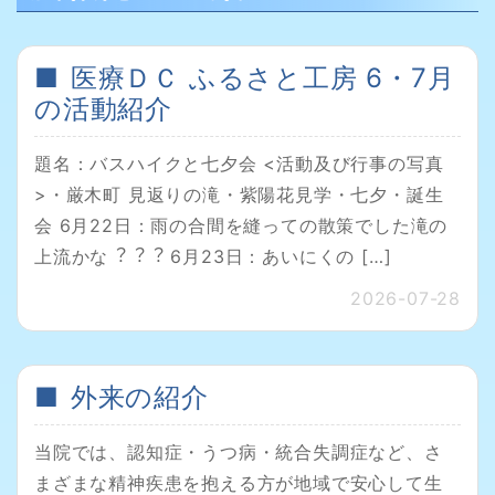
医療ＤＣ ふるさと⼯房 6・7月
の活動紹介
題名：バスハイクと七夕会 <活動及び⾏事の写真
>・厳⽊町 ⾒返りの滝・紫陽花⾒学・七夕・誕⽣
会 6月22日：雨の合間を縫っての散策でした滝の
上流かな︖︖︖ 6月23日：あいにくの […]
2026-07-28
外来の紹介
当院では、認知症・うつ病・統合失調症など、さ
まざまな精神疾患を抱える方が地域で安心して生